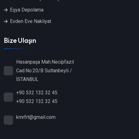
Eşya Depolama
Evden Eve Nakliyat
Bize Ulaşın
Hasanpaşa Mah.Necipfazıl
Cad.No:20/B Sultanbeyli /
İSTANBUL
+90 532 132 32 45
+90 532 132 32 45
kmrfrt@gmail.com