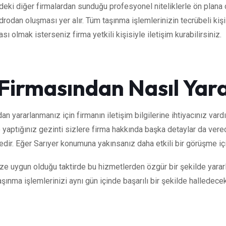
ndeki diğer firmalardan sunduğu profesyonel niteliklerle ön plana
rodan oluşması yer alır. Tüm taşınma işlemlerinizin tecrübeli kiş
ı olmak isterseniz firma yetkili kişisiyle iletişim kurabilirsiniz.
Firmasından Nasıl Yarar
an yararlanmanız için firmanın iletişim bilgilerine ihtiyacınız vard
e yaptığınız gezinti sizlere firma hakkında başka detaylar da verec
edir. Eğer Sarıyer konumuna yakınsanız daha etkili bir görüşme içi
ize uygun olduğu taktirde bu hizmetlerden özgür bir şekilde yararl
aşınma işlemlerinizi aynı gün içinde başarılı bir şekilde halledecekt