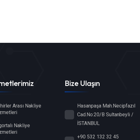
metlerimiz
Bize Ulaşın
Hasanpaşa Mah.Necipfazıl
hirler Arası Nakliye
zmetleri
Cad.No:20/B Sultanbeyli /
İSTANBUL
gortalı Nakliye
zmetleri
+90 532 132 32 45