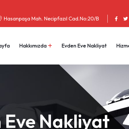
Hasanpaşa Mah. Necipfazıl Cad.No:20/B
ayfa
Hakkımızda
Evden Eve Nakliyat
Hizme
 Eve Nakliyat