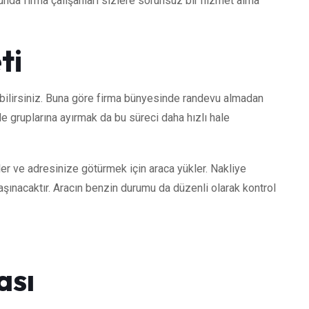
nda firma çalışanları sizlere sorunsuz bir hizmet alma
ti
bilirsiniz. Buna göre firma bünyesinde randevu almadan
de gruplarına ayırmak da bu süreci daha hızlı hale
er ve adresinize götürmek için araca yükler. Nakliye
aşınacaktır. Aracın benzin durumu da düzenli olarak kontrol
ası